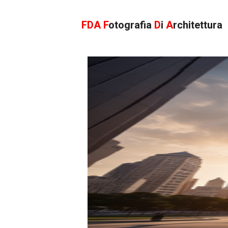
FDA
F
otografia
D
i
A
rchitettura